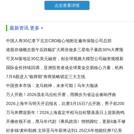
点击查看详情
最新资讯
更多 +
中国人寿30亿拿下北京CBD核心地附近遍布保险公司总部
港股存储概念股午后跌幅扩大两倍做多三星电子暴跌30%大摩预
警：或
可灵AI落地近30亿美元融资，创全球视频大模型公司融资规模新
纪录
国际金价持续回调，亚洲投资者成全球黄金交易核心力量，机构
预判下半
7月A股进入“验牌期”券商策略锁定三大主线
中国资本市场：龙马精神，未来可期丨马年大咖谈
万人开跑！2026茂名马拉松开赛，用脚步为省运会奏响序曲
2026上海半马明天开启报名，比赛3月15日7点开跑，男子前200
女子前100
万马奔腾迎新年！2026上海嘉定半程马拉松暨蒸蒸日上迎新跑鸣
枪开跑
开播收视不俗，黑马年代剧《乘风踏浪》悄悄蹿红，更新6集不够
看
好多钱!麦科勒姆:文班亚马年薪将达到1.25亿5年他能狂挣7亿美