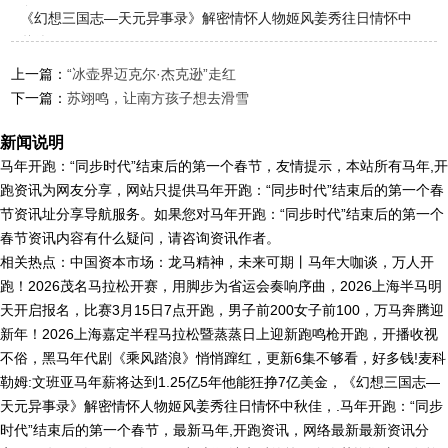
金
《幻想三国志—天元异事录》解密情怀人物姬风姜秀往日情怀中
秋佳
上一篇：
“冰壶界迈克尔·杰克逊”走红
下一篇：
苏翊鸣，让南方孩子想去滑雪
新闻说明
马年开跑：“同步时代”结束后的第一个春节，友情提示，本站所有马年,开
跑资讯为网友分享，网站只提供马年开跑：“同步时代”结束后的第一个春
节资讯址分享导航服务。如果您对马年开跑：“同步时代”结束后的第一个
春节资讯内容有什么疑问，请咨询资讯作者。
相关热点：中国资本市场：龙马精神，未来可期丨马年大咖谈，万人开
跑！2026茂名马拉松开赛，用脚步为省运会奏响序曲，2026上海半马明
天开启报名，比赛3月15日7点开跑，男子前200女子前100，万马奔腾迎
新年！2026上海嘉定半程马拉松暨蒸蒸日上迎新跑鸣枪开跑，开播收视
不俗，黑马年代剧《乘风踏浪》悄悄蹿红，更新6集不够看，好多钱!麦科
勒姆:文班亚马年薪将达到1.25亿5年他能狂挣7亿美金，《幻想三国志—
天元异事录》解密情怀人物姬风姜秀往日情怀中秋佳，.马年开跑：“同步
时代”结束后的第一个春节，最新马年,开跑资讯，网络最新最新资讯分