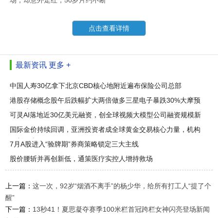
场，却意外走红，50岁片约不断
点击查看详情
最新资讯
更多 +
中国人寿30亿拿下北京CBD核心地附近遍布保险公司总部
港股存储概念股午后跌幅扩大两倍做多三星电子暴跌30%大摩预
警：或
可灵AI落地近30亿美元融资，创全球视频大模型公司融资规模新
纪录
国际金价持续回调，亚洲投资者成全球黄金交易核心力量，机构
预判下半
7月A股进入“验牌期”券商策略锁定三大主线
股价腰斩并再创新低，通策医疗实控人增持救场
上一篇：
这一次，92岁“烟酒不离手”的杨少华，给所有打工人“提了个
醒”
下一篇：
13秒41！夏思凝夺赛季100米栏首冠跨栏女神闪亮登场新闻